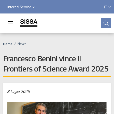
Salta al contenuto principale
Skip to footer content
Service menu
IT
Internal Service
SELE
Cerca
Briciole di pane
Home
/
News
Francesco Benini vince il
Frontiers of Science Award 2025
8 Luglio 2025
Immagine