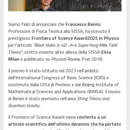
Siamo felici di annunciare che
Francesco Benini
,
Professore di Fisica Teorica alla SISSA, ha ricevuto il
prestigioso
Frontiers of Science Award
2025 in Physics
per l’articolo
“Black Holes in 4D 𝒩=4 Super-Yang-Mills Field
Theory”
, scritto insieme all’ex allieva della SISSA
Elisa
Milan
e pubblicato su
Physical Review X
nel 2018.
Il premio è stato istituito nel 2023 nell’ambito
dell’International Congress of Basic Science (ICBS) e
sostenuto dalla Città di Pechino e dal Beijing Institute of
Mathematical Sciences and Applications (BIMSA). Il lavoro
di Benini è stato premiato nell’area
String Theory and
Quantum Gravity
.
Il Frontiers of Science Award viene
conferito a un
articolo scientifico dell’ultimo decennio che ha portato