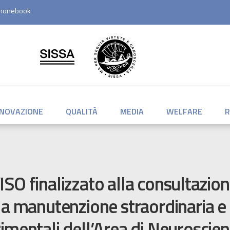
honebook
NNOVAZIONE
QUALITÀ
MEDIA
WELFARE
R
SO finalizzato alla consultazio
la manutenzione straordinaria e 
imentali dell’Area di Neuroscie