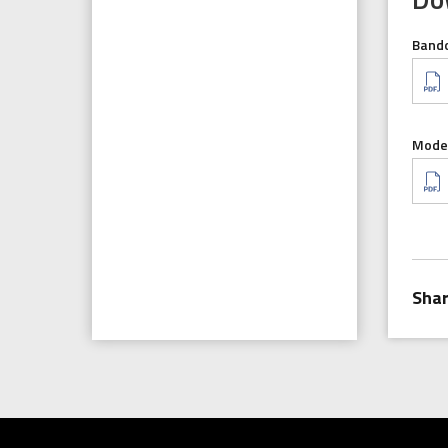
Bando
Docu
Model
Docu