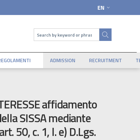
EN
LANGUAGE SWIT
Search
REGOLAMENTI
ADMISSION
RECRUITMENT
T
TERESSE affidamento
 della SISSA mediante
. 50, c. 1, l. e) D.Lgs.