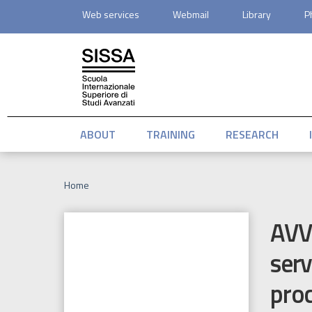
Service menu
Skip to main content
Skip to footer content
Web services
Webmail
Library
P
ABOUT
TRAINING
RESEARCH
Breadcrumb
Home
Main Navigation
AVV
serv
proc